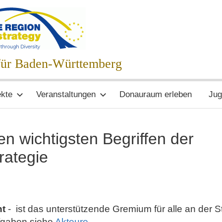
egie
 für Baden-Württemberg
ekte
Veranstaltungen
Donauraum erleben
Jug
n wichtigsten Begriffen der
ategie
nt
-
ist das unterstützende Gremium für alle an der St
fgaben siehe
Akteure
.