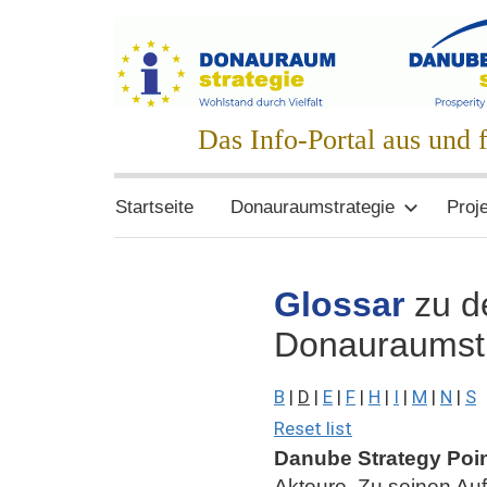
Zum
Inhalt
springen
Donauraumstrat
Das Info-Portal aus und
Startseite
Donauraumstrategie
Proj
Glossar
zu de
Donauraumstr
B
|
D
|
E
|
F
|
H
|
I
|
M
|
N
|
S
Reset list
Danube Strategy Poi
Akteure. Zu seinen Au