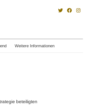
twitter
wir
wir
auf
auf
facebook
instagram
end
Weitere Informationen
rategie beteiligten