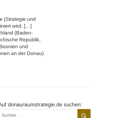
e (Strategie und
niert wird. […]
schland (Baden-
echische Republik,
 Bosnien und
ionen an der Donau)
Auf donauraumstrategie.de suchen:
Suchen