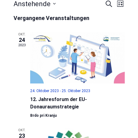
Veran
Anstehende
Veransta
Suche
Liste
Datum
Ansic
Suche
Vergangene Veranstaltungen
wählen.
Navig
und
OKT.
Ansichte
24
2023
Navigati
24. Oktober 2023
-
25. Oktober 2023
12. Jahresforum der EU-
Donauraumstrategie
Brdo pri Kranju
OKT.
23