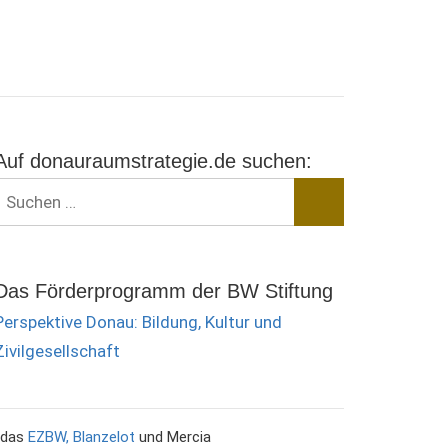
Auf donauraumstrategie.de suchen:
Suchen
nach:
Suchen
Das Förderprogramm der BW Stiftung
Perspektive Donau: Bildung, Kultur und
Zivilgesellschaft
h das
EZBW,
Blanzelot
und Mercia
twitter
wir
wir