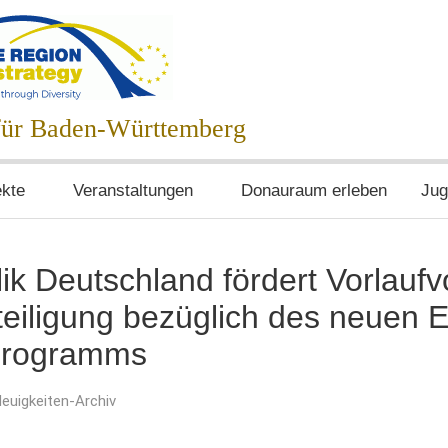
egie
 für Baden-Württemberg
ekte
Veranstaltungen
Donauraum erleben
Jug
k Deutschland fördert Vorlauf
teiligung bezüglich des neuen 
rogramms
euigkeiten-Archiv