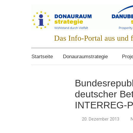
Zum
Inhalt
springen
Donauraumstrat
Das Info-Portal aus und
Startseite
Donauraumstrategie
Proj
Bundesrepubli
deutscher Be
INTERREG-P
20. Dezember 2013
N