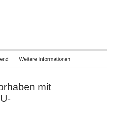
twitter
wir
wir
auf
auf
facebook
instagram
end
Weitere Informationen
vorhaben mit
EU-