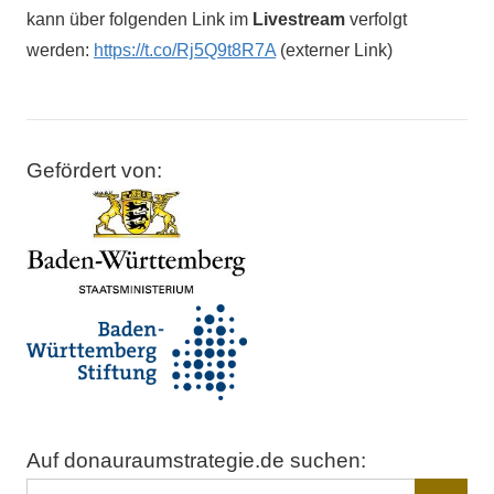
kann über folgenden Link im
Livestream
verfolgt
werden:
https://t.co/Rj5Q9t8R7A
(externer Link)
2018
Gefördert von:
EUSDR
Jahresforum
Jährliches
Forum
Sofia
Auf donauraumstrategie.de suchen:
Suchen