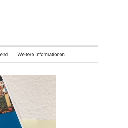
twitter
wir
wir
auf
auf
facebook
instagram
end
Weitere Informationen