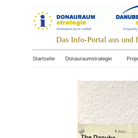
Zum
Inhalt
springen
Donauraumstrat
Das Info-Portal aus und
Startseite
Donauraumstrategie
Proj