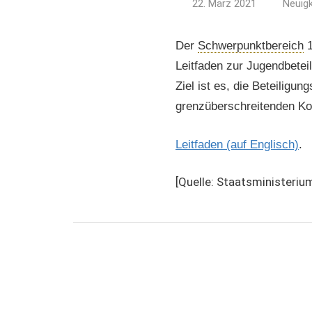
22. März 2021
Neuigk
Der
Schwerpunktbereich
1
Leitfaden zur Jugendbetei
Ziel ist es, die Beteiligu
grenzüberschreitenden Ko
Leitfaden (auf Englisch)
.
[Quelle: Staatsministeri
Guidance
Paper Youth
Participation
Jugend
Leitfaden