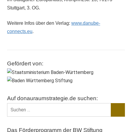
Stuttgart, 3. OG.
Weitere Infos über den Verlag:
www.danube-
connects.eu
.
Donau-
Jugend
Gefördert von:
Jugend
Zusammenarbeit
Auf donauraumstrategie.de suchen:
Suchen
nach:
Suche
Das Förderprogramm der BW Stiftung