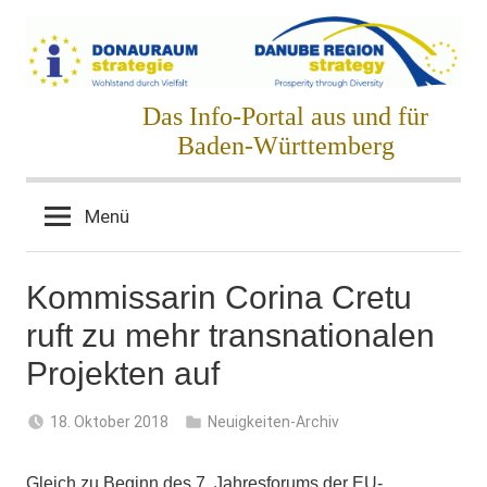
Zum
Inhalt
springen
Donauraumstrategie
Das Info-Portal aus und für
Baden-Württemberg
Menü
Kommissarin Corina Cretu
ruft zu mehr transnationalen
Projekten auf
18. Oktober 2018
Neuigkeiten-Archiv
Gleich zu Beginn des 7. Jahresforums der
EU-