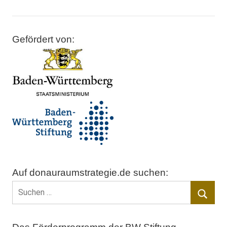
Cretu
Gefördert von:
Europäische
Kommission
EUSDR
Transnationale
Projekte
Auf donauraumstrategie.de suchen:
Suchen
nach:
Suche