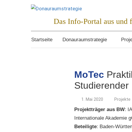
Zum
Inhalt
Donauraumstrat
Das Info-Portal aus und
springen
Startseite
Donauraumstrategie
Proj
MoTec
Prakti
Studierender
1. Mai 2020
Projekte
Projektträger aus BW
: I
Internationale Akademie
Beteiligte
: Baden-Württe