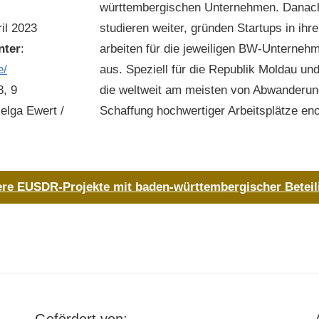
württembergischen Unternehmen. Danach
ril 2023
studieren weiter, gründen Startups in ih
nter
:
arbeiten für die jeweiligen BW-Unterneh
e/
aus. Speziell für die Republik Moldau und
8, 9
die weltweit am meisten von Abwanderung 
elga Ewert /
Schaffung hochwertiger Arbeitsplätze eno
ere EUSDR-Projekte mit baden-württembergischer Beteil