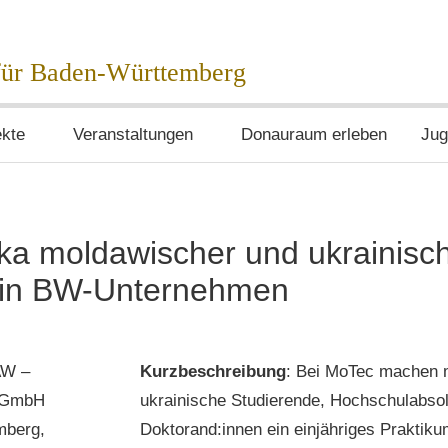
egie
 für Baden-Württemberg
ekte
Veranstaltungen
Donauraum erleben
Jug
ka moldawischer und ukrainisc
 in BW-Unternehmen
AW –
Kurzbeschreibung
: Bei MoTec machen 
 gGmbH
ukrainische Studierende, Hochschulabsol
mberg,
Doktorand:innen ein einjähriges Praktiku