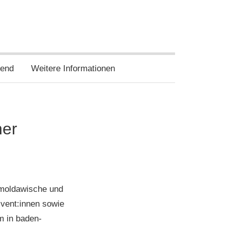
twitter
wir
wir
auf
auf
facebook
instagram
end
Weitere Informationen
her
moldawische und
vent:innen sowie
m in baden-